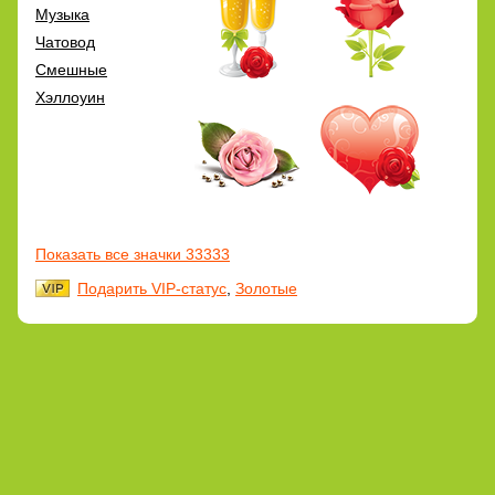
Музыка
Чатовод
Смешные
Хэллоуин
Показать все значки 33333
Подарить VIP-статус
,
Золотые